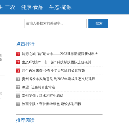
生·三农
健康·食品
生态·能源
点击排行
能源之城 “能”动未来——2023世界新能源新材料大会新闻发布会在京召开
1
库
端
生态环境部“一市一策” 科技帮扶团队进驻银川
2
沙尘再次来袭 今春沙尘天气缘何如此频繁
3
贵州省发布实施意见 到2035年建成生态文明建设先行区
4
瞭望 | 让秦岭青山常在
5
的
贵州罗甸：红水河畔生态优
6
坚
陕西宁陕：守护秦岭绿色 建设多彩田园
7
推荐阅读