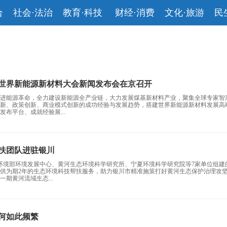
合
社会·法治
教育·科技
财经·消费
文化·旅游
民
23世界新能源新材料大会新闻发布会在京召开
进能源革命，全力建设新能源全产业链，大力发展煤基新材料产业，聚集全球专家智
新、政策创新、商业模式创新的成功经验与发展趋势，搭建世界新能源新材料发展高
布平台、成就经验展...
帮扶团队进驻银川
环境部环境发展中心、黄河生态环境科学研究所、宁夏环境科学研究院等7家单位组建
供为期2年的生态环境科技帮扶服务，助力银川市精准施策打好黄河生态保护治理攻
期黄河流域生态...
何如此频繁