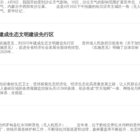
示，4月9日，我国开始受到沙尘天气影响。10日，沙尘天气的影响范围扩展至华北、
气，内蒙古中西部有沙尘暴。 这是4月10日下午拍摄的哈尔滨市主城区一角（无
。新华社记...
年建成生态文明建设先行区
布实施意见，到2035年建成生态文明建设先行区 贵州省人民政府日前发布《关于加
实施意见》，促进全省经济社会发展全面绿色转型。 《实施意见》明确了总体目标
0年...
当好秦岭生态卫士，坚持探索生态经济化、经济生态化高质量发展之路，让人民群众
秦岭区域的各类视频监控探头共计2600多路，初步形成“空天地网”一体、网络化与
系，全面提...
自治州罗甸县红水河畔景色（无人机照片）。 近年来，位于黔桂交界红水河畔的贵
长制”，持续开展造林护林工作，不断强化河面巡逻和治理，森林覆盖率不断提升，生态