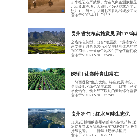
新华社记者严赋憬、黄垚气象监测数据显
北及黄淮等地，大部地区为扬沙或浮尘天
照片）。当日，我国北方多地出现沙尘天气
发布于:2023-4-11 17:13:21
贵州省发布实施意见 到2035
全省绿色转型，出台“顶层设计”我省发
建立健全绿色低碳循环发展经济体系的
到2025年，全省单位地区生产总值能耗较202
发布于:2022-12-30 19:54:03
瞭望 | 让秦岭青山常在
陕西凝聚“生态优先、绿色发展”共识，
享秦岭地区绿色发展成果 目前，已接入
格化结合、线上线下联动的秦岭综合监管体
发布于:2022-12-30 19:33:49
贵州罗甸：红水河畔生态优
11月2日拍摄的贵州省黔南布依族苗族
罗甸县红水河镇积极落实“林长制”“河
持续改善。 新华社记者杨楹摄...
发布于:2022-11-3 18:27:23