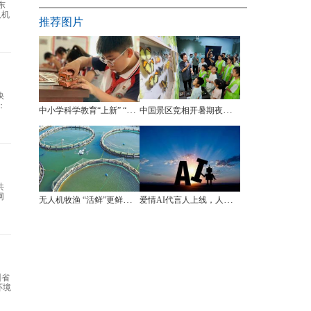
东
人机
推荐图片
快
：
中小学科学教育“上新” “做中学”让科学教育落地生根
中国景区竞相开暑期夜场 拉动“八小时外”消费
共
网
无人机牧渔 “活鲜”更鲜活（新场景里看活力）
爱情AI代言人上线，人与人怎么相处？
州省
环境