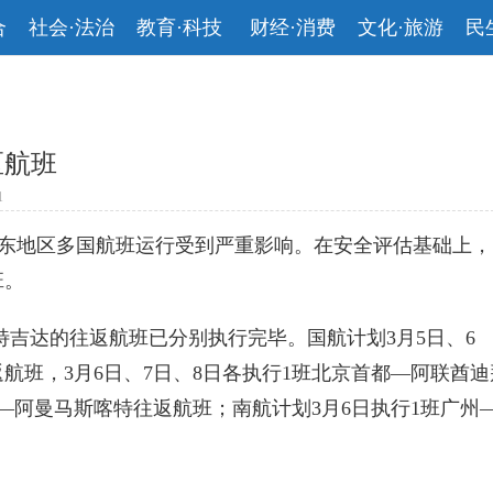
合
社会·法治
教育·科技
财经·消费
文化·旅游
民
区航班
1
东地区多国航班运行受到严重影响。在安全评估基础上，
班。
吉达的往返航班已分别执行完毕。国航计划3月5日、6
航班，3月6日、7日、8日各执行1班北京首都—阿联酋迪
—阿曼马斯喀特往返航班；南航计划3月6日执行1班广州