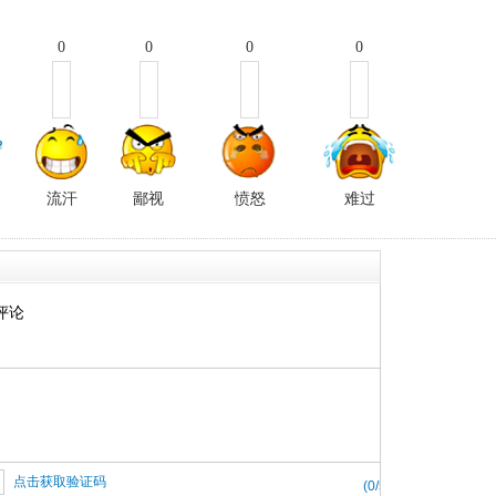
0
0
0
0
流汗
鄙视
愤怒
难过
评论
点击获取验证码
(
0
/500)