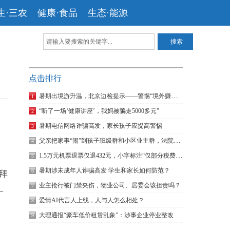
生·三农
健康·食品
生态·能源
点击排行
暑期出境游升温，北京边检提示——警惕“境外赚快钱”骗局
1
“听了一场‘健康讲座’，我妈被骗走5000多元”
2
暑期电信网络诈骗高发，家长孩子应提高警惕
3
父亲把家事“闹”到孩子班级群和小区业主群，法院：构成家暴！
4
1.5万元机票退票仅退432元，小字标注“仅部分税费可退”是否合理？
5
暑期涉未成年人诈骗高发 学生和家长如何防范？
6
拜
业主抢行被门禁夹伤，物业公司、居委会该担责吗？
7
—
爱情AI代言人上线，人与人怎么相处？
8
大理通报“豪车低价租赁乱象”：涉事企业停业整改
9