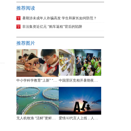
推荐阅读
暑期涉未成年人诈骗高发 学生和家长如何防范？
1
非法集资近亿元 “购车返租”背后的陷阱
2
推荐图片
中小学科学教育“上新” “做中学”让科学教育落地生根
中国景区竞相开暑期夜场 拉动“八小时外”消费
无人机牧渔 “活鲜”更鲜活（新场景里看活力）
爱情AI代言人上线，人与人怎么相处？